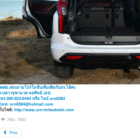
ิดต่อ.สอบถามโปรโมชั่นเพิ่มเติมกับอร.ได้ค่ะ
นางสาวจุฑามาศ พลทิพย์ (อร)
โทร.085-923-6444 หรือ ไลน์ orn8384
อีเมล:
orn8384@hotmail.com
ว็บไซต์:
http://www.orn-mitsubishi.com
Hits: 7830
Prev