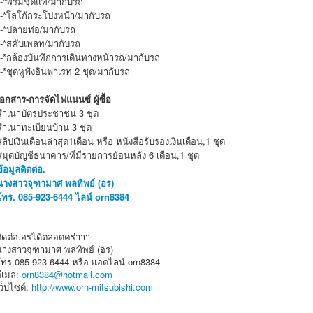
*-*พรมชุดแท้/มากับรถ
*-*โลโก้กระโปงหน้า/มากับรถ
*-*ปลายท่อ/มากับรถ
*-*สคับเพลท/มากับรถ
*-*กล้องบันทึกการเดินทางหน้ารถ/มากับรถ
*-*ชุดหูฟังอินฟาเรท 2 ชุด/มากับรถ
เอกสาร-การจัดไฟแนนซ์ ผู้ซื้อ
สำเนาบัตรประชาชน 3 ชุด
สำเนาทะเบียนบ้าน 3 ชุด
สลิปเงินเดือนล่าสุด1เดือน หรือ หนังสือรับรองเงินเดือน,1 ชุด
สมุดบัญชีธนาคาร/ที่มีรายการย้อนหลัง 6 เดือน,1 ชุด
ข้อมูลติดต่อ.
นางสาวจุฑามาศ พลทิพย์ (อร)
โทร. 085-923-6444 ไลน์ orn8384
ติดต่อ.อรได้ตลอดคร่าาา
นางสาวจุฑามาศ พลทิพย์ (อร)
โทร.085-923-6444 หรือ แอดไลน์ orn8384
อีเมล:
orn8384@hotmail.com
ว็บไซต์:
http://www.orn-mitsubishi.com