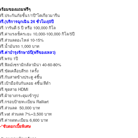
พร้อมของแถมฟรีๆ
ฟรี.ประกันภัยชั้น1/1ปี*โตเกียวมารีน
ฟรี.(บริการฉุกเฉิน 24 ชั่วโมง)5ปี
ฟรี.วารันตี 5 ปี หรือ 100,000 กิโล
ฟรี.ค่าแรงเช็คระยะ 10,000-100,000 กิโล/5ปี
ฟรี.ส่วนลดอะไหล่ 10-15%
ฟรี.น้ำมันรถ 1,000 บาท
ฟรี.ค่าบำรุงรักษา5ปี(ฟรีของเหลว)
ฟรี.พรบ 1ปี
ฟรี.ฟิลม์เซรามิกส์ลามิน่า 40-60-80%
ฟรี.ขัดเคลือบสีรถ 1ครั้ง
ฟรี.กันสาดข้างประตู 4ชิ้น
ฟรี.เป้ามือจับกันลอย 4ชิ้น/สีดำ
ฟรี.ชุดสาย HDMI
ฟรี.ผ้ายางกระดุมเข้ารูป
ฟรี.กรอบป้ายทะเบียน Ralliart
ฟรี.ส่วนลด 50,000 บาท
ฟรี.vat ส่วนลด 7%=3,500 บาท
ฟรี.ค่าจดทะเบียน 6,600 บาท
*-*ชับดอกเบี้ยพิเศษ