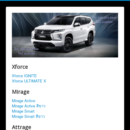
Xforce
Xforce IGNITE
Xforce ULTIMATE X
Mirage
Mirage Active
Mirage Active สีขาว
Mirage Smart
Mirage Smart สีขาว
Attrage