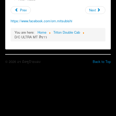
Prev
Next
https://www.facebook.com/orn.mitsubishi
You are here:
Home
Triton Double Cab
D/C ULTRA MT สีขาว
© 2026 อร มิตซูป้ายแดง
Back to Top