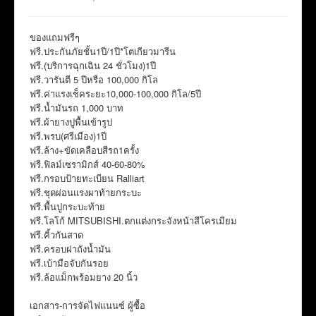
ของแถมฟรีๆ
ฟรี.ประกันภัยชั้น1ปี/1ปี*โตเกียวมารีน
ฟรี.(บริการฉุกเฉิน 24 ชั่วโมง)1ปี
ฟรี.วารันตี 5 ปีหรือ 100,000 กิโล
ฟรี.ค่าแรงเช็คระยะ10,000-100,000 กิโล/5ปี
ฟรี.น้ำมันรถ 1,000 บาท
ฟรี.ผ้ายางปูพื้นเข้ารูป
ฟรี.พรบ(ศรีเมือง)1ปี
ฟรี.ล้าง+ขัดเคลือบสีรถ1ครั้ง
ฟรี.ฟิลม์เซรามิกส์ 40-60-80%
ฟรี.กรอบป้ายทะเบียน Ralliart
ฟรี.ชุดผ่อนแรงผาท้ายกระบะ
ฟรี.พื้นปูกระบะท้าย
ฟรี.โลโก้ MITSUBISHI.ตกแต่งกระจังหน้าสีโครเมียม
ฟรี.คิ้วกันสาด
ฟรี.ครอบฝาถังน้ำมัน
ฟรี.เบ้ามือจับกันรอย
ฟรี.ล้อแม็กพร้อมยาง 20 นิ้ว
เอกสาร-การจัดไฟแนนซ์ ผู้ซื้อ